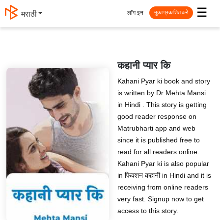
☰
लॉग इन
मराठी
मुक्त प्रकाशित करें
कहानी प्यार कि
Kahani Pyar ki book and story
is written by Dr Mehta Mansi
in Hindi . This story is getting
good reader response on
Matrubharti app and web
since it is published free to
read for all readers online.
Kahani Pyar ki is also popular
in फिक्शन कहानी in Hindi and it is
receiving from online readers
very fast. Signup now to get
access to this story.