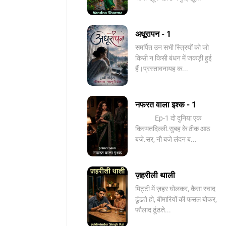
अधूरापन - 1
समर्पित उन सभी स्त्रियों को जो
किसी न किसी बंधन में जकड़ी हुई
हैं।प्रस्तावनायह क...
नफरत वाला इश्क - 1
Ep-1 दो दुनिया एक
किस्मतदिल्ली.सुबह के ठीक आठ
बजे.सर, नौ बजे लंदन ब...
ज़हरीली थाली
मिट्टी में ज़हर घोलकर, कैसा स्वाद
ढूंढते हो, बीमारियों की फसल बोकर,
फौलाद ढूंढते...