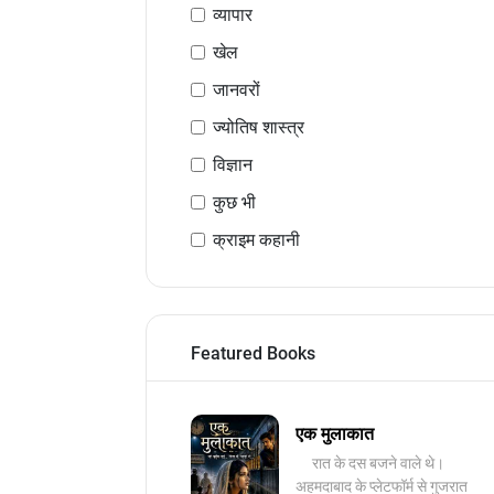
व्यापार
खेल
जानवरों
ज्योतिष शास्त्र
विज्ञान
कुछ भी
क्राइम कहानी
Featured Books
एक मुलाकात
रात के दस बजने वाले थे।
अहमदाबाद के प्लेटफॉर्म से गुजरात