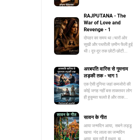
RAJPUTANA - The
War of Love and
Revenge - 1
दोपहर का समय था।चारों ओर
सूखी और पथरीली ज़मीन फैली हुई
थी। दूर-दूर तक छोटी-छोटी...
अरबपति वारिस से गुमनाम
लड़की तक - भाग 1
एक ऐसी दुनिया जहां कमजोरो की
कोई जगह नहीं बस ताकतवर लोग
ही हुकूमत चलते है और ताक...
सावन के गीत
आया जन्मदिन आया, सबने लड्डू
खाया नंद लाला का जन्मदिन
आया झूम रही है मथुरा, झू...