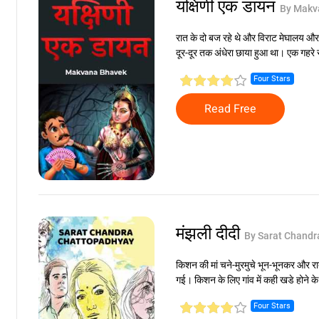
यक्षिणी एक डायन
By Makv
रात के दो बज रहे थे और विराट मेघालय औ
दूर-दूर तक अंधेरा छाया हुआ था। एक गहरे 
Four Stars
Read Free
मंझली दीदी
By Sarat Chandr
किशन की मां चने-मुरमुचे भून-भूनकर और रात
गई। किशन के लिए गांव में कही खडे होने 
Four Stars