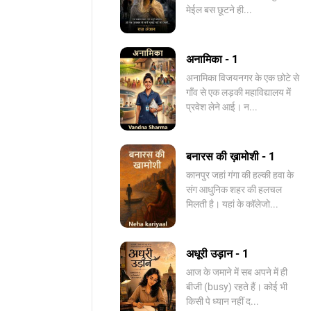
मेईल बस छूटने ही...
अनामिका - 1
अनामिका विजयनगर के एक छोटे से
गाँव से एक लड़की महाविद्यालय में
प्रवेश लेने आई। न...
बनारस की ख़ामोशी - 1
कानपुर जहां गंगा की हल्की हवा के
संग आधुनिक शहर की हलचल
मिलती है। यहां के कॉलेजो...
अधूरी उड़ान - 1
आज के जमाने में सब अपने में ही
बीजी (busy) रहते हैं। कोई भी
किसी पे ध्यान नहीं द...