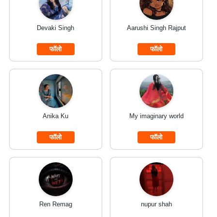
Devaki Singh
Aarushi Singh Rajput
फॉलो
फॉलो
Anika Ku
My imaginary world
फॉलो
फॉलो
Ren Remag
nupur shah