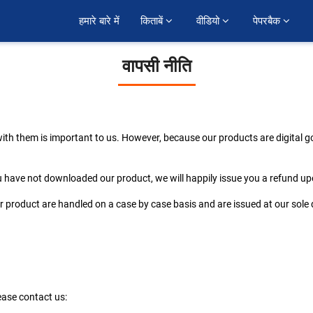
हमारे बारे में
किताबें 
वीडियो 
पेपरबैक 
वापसी नीति
ith them is important to us. However, because our products are digital g
have not downloaded our product, we will happily issue you a refund up
roduct are handled on a case by case basis and are issued at our sole d
ease contact us: