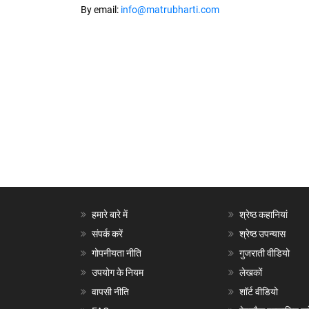
By email:
info@matrubharti.com
हमारे बारे में
श्रेष्ठ कहानियां
संपर्क करें
श्रेष्ठ उपन्यास
गोपनीयता नीति
गुजराती वीडियो
उपयोग के नियम
लेखकों
वापसी नीति
शॉर्ट वीडियो