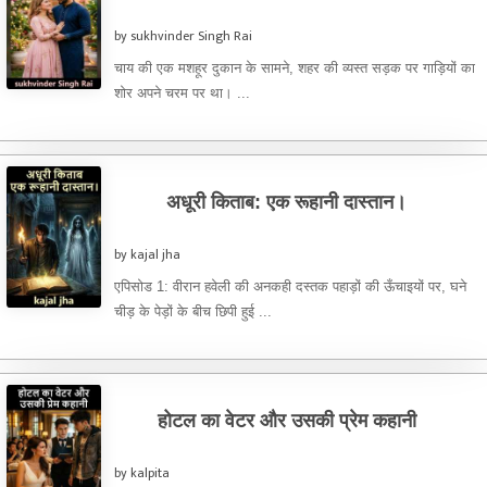
by sukhvinder Singh Rai
चाय की एक मशहूर दुकान के सामने, शहर की व्यस्त सड़क पर गाड़ियों का
शोर अपने चरम पर था। ...
अधूरी किताब: एक रूहानी दास्तान।
by kajal jha
एपिसोड 1: वीरान हवेली की अनकही दस्तक पहाड़ों की ऊँचाइयों पर, घने
चीड़ के पेड़ों के बीच छिपी हुई ...
होटल का वेटर और उसकी प्रेम कहानी
by kalpita