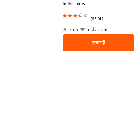
to this story.
(65.9k)
611.4k
4
197.2k
मुफ्त पढ़ें