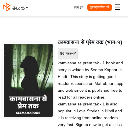
☰
लॉग इन
తెలుగు
मुक्त प्रकाशित करें
कामवासना से प्रेम तक (भाग-१)
हिंदी प्रेम कथाएँ
kamvasna se prem tak - 1 book and
story is written by Seema Kapoor in
Hindi . This story is getting good
reader response on Matrubharti app
and web since it is published free to
read for all readers online.
kamvasna se prem tak - 1 is also
popular in Love Stories in Hindi and
it is receiving from online readers
very fast. Signup now to get access