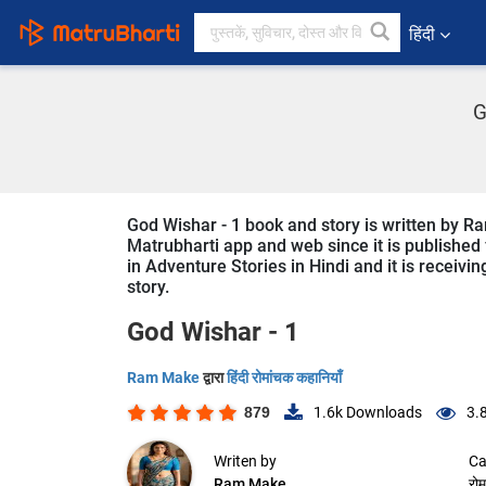
हिंदी
G
God Wishar - 1 book and story is written by Ra
Matrubharti app and web since it is published f
in Adventure Stories in Hindi and it is receivi
story.
God Wishar - 1
Ram Make
द्वारा
हिंदी रोमांचक कहानियाँ
879
1.6k
Downloads
3.
Writen by
Ca
Ram Make
रोम