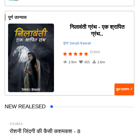
पूर्ण उपन्यास
निलावंती ग्रंथ - एक श्रापित
ग्रंथ..
द्वारा Sonali Rawat
(3.2m)
2.9m
655
2.6m
कुल प्रकरण : 7
NEW REALESED
DRAMA
रोशनी जिंदगी की कैसी कशमकश - 8