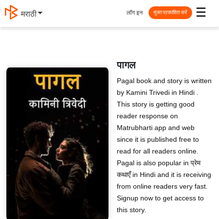
☰
लॉग इन
मराठी
मुक्त प्रकाशित करें
पागल
Pagal book and story is written
by Kamini Trivedi in Hindi .
This story is getting good
reader response on
Matrubharti app and web
since it is published free to
read for all readers online.
Pagal is also popular in प्रेम
कथाएँ in Hindi and it is receiving
from online readers very fast.
Signup now to get access to
this story.