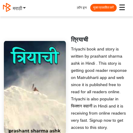
☰
लॉग इन
मराठी
मुक्त प्रकाशित करें
त्रियाची
Triyachi book and story is
written by prashant sharma
ashk in Hindi . This story is
getting good reader response
on Matrubharti app and web
since it is published free to
read for all readers online.
Triyachi is also popular in
फिक्शन कहानी in Hindi and it is
receiving from online readers
very fast. Signup now to get
access to this story.