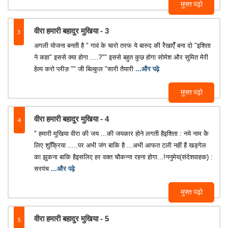
मुफ्त पढ़ो
3
वीरा हमारी बहादुर मुखिया - 3
अगली योजना बनती है " गावं के चारो तरफ ये बारुद की रेेेेखाएँँ बना दो "इशिता
ने कहा" इससे क्या होगा ....?"" इससे बहुत कुछ होगा सोमेश और सुमित मेरी
हेल्प करो प्लीज़ "" जी बिल्कुल "सारी तैयारी
...और पढ़े
मुफ्त पढ़ो
4
वीरा हमारी बहादुर मुखिया - 4
" हमारी मुखिया वीरा की जय ...की जयकार होने लगती हैइशिता : नये नाम केे
लिए शुक्रििया .....पर अभी जंग बाकि है ...अभी आफत टली नहीं हैं खड़गेल
का झुकना बाकि हैइसलिए हर वक्त चौकन्ना रहना होगा...!ननुमेय(संदेशवाहक) :
सरपंच
...और पढ़े
मुफ्त पढ़ो
5
वीरा हमारी बहादुर मुखिया - 5