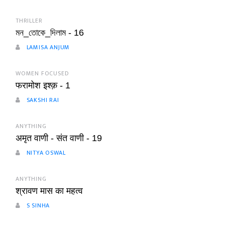
THRILLER
মন_তোকে_দিলাম - 16
LAMISA ANJUM
WOMEN FOCUSED
फरामोश इश्क़ - 1
SAKSHI RAI
ANYTHING
अमृत वाणी - संत वाणी - 19
NITYA OSWAL
ANYTHING
श्रावण मास का महत्व
S SINHA