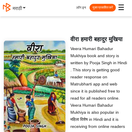
☰
लॉग इन
मराठी
मुक्त प्रकाशित करें
वीरा हमारी बहादुर मुखिया
Veera Humari Bahadur
Mukhiya book and story is
written by Pooja Singh in Hindi
. This story is getting good
reader response on
Matrubharti app and web
since it is published free to
read for all readers online.
Veera Humari Bahadur
Mukhiya is also popular in
महिला विशेष in Hindi and it is
receiving from online readers