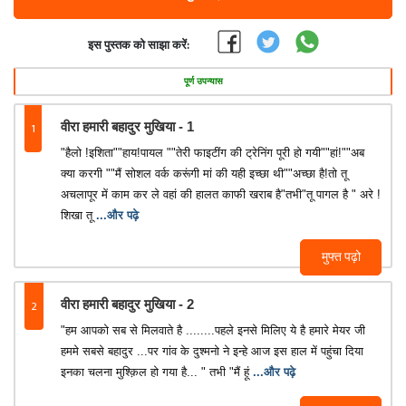
इस पुस्तक को साझा करें:
पूर्ण उपन्यास
1
वीरा हमारी बहादुर मुखिया - 1
"हैलो !इशिता""हाय!पायल ""तेरी फाइटींग की ट्रेनिंग पूरी हो गयी""हां!""अब
क्या करगी ""मैं सोशल वर्क करूंगी मां की यही इच्छा थी""अच्छा है!तो तू
अचलापूर में काम कर ले वहां की हालत काफी खराब है"तभी"तू पागल है " अरे !
शिखा तू
...और पढ़े
मुफ्त पढ़ो
2
वीरा हमारी बहादुर मुखिया - 2
"हम आपको सब से मिलवाते है ........पहले इनसे मिलिए ये है हमारे मेयर जी
हममे सबसे बहादुर ...पर गांव के दुश्मनो ने इन्हे आज इस हाल में पहुंचा दिया
इनका चलना मुश्क़िल हो गया है... " तभी "मैं हूं
...और पढ़े