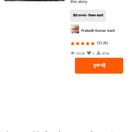
this story.
हिंदी उपन्यास - फिक्शन कहानी
Prabodh Kumar Govil
(53.2k)
133.2k
5
67.5k
मुफ्त पढ़ें