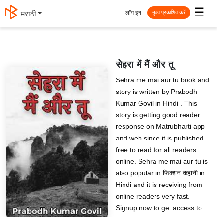
☰
लॉग इन
मराठी
मुक्त प्रकाशित करें
सेहरा में मैं और तू
Sehra me mai aur tu book and
story is written by Prabodh
Kumar Govil in Hindi . This
story is getting good reader
response on Matrubharti app
and web since it is published
free to read for all readers
online. Sehra me mai aur tu is
also popular in फिक्शन कहानी in
Hindi and it is receiving from
online readers very fast.
Signup now to get access to