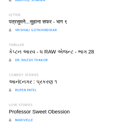
RAAHULL SHARMA
LETTER
पत्रसुमने...सुहाना सफर - भाग ९
VRISHALI GOTKHINDIKAR
THRILLER
કેપ્ટન આરવ - ધ RAW એજન્ટ - ભાગ 28
DR. NILESH THAKOR
COMEDY STORIES
આનંદનગર : પ્રકરણ ૧
RUPEN PATEL
LOVE STORIES
Professor Sweet Obession
MARIVELLE