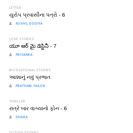
LETTER
યુરોપ પ્રવાસીના પત્રો - 6
RUSHIL DODIYA
LOVE STORIES
యూ ఆర్ మై డెస్టినీ - 7
PRIYANKA
MOTIVATIONAL STORIES
આશાનું નવું પ્રભાત
PRATHAM TAILOR
THRILLER
રાત્રે બાર વાગ્યાનો ફોન - 6
DHARA
FICTION STORIES