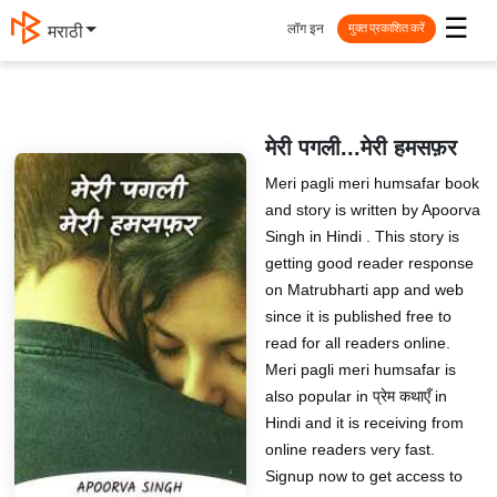
☰
लॉग इन
मराठी
मुक्त प्रकाशित करें
मेरी पगली...मेरी हमसफ़र
Meri pagli meri humsafar book
and story is written by Apoorva
Singh in Hindi . This story is
getting good reader response
on Matrubharti app and web
since it is published free to
read for all readers online.
Meri pagli meri humsafar is
also popular in प्रेम कथाएँ in
Hindi and it is receiving from
online readers very fast.
Signup now to get access to