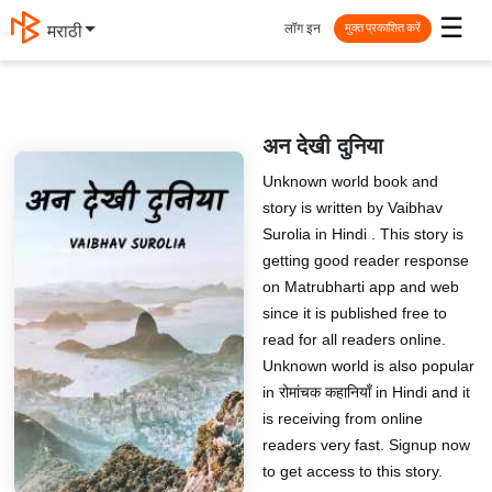
☰
लॉग इन
मराठी
मुक्त प्रकाशित करें
अन देखी दुनिया
Unknown world book and
story is written by Vaibhav
Surolia in Hindi . This story is
getting good reader response
on Matrubharti app and web
since it is published free to
read for all readers online.
Unknown world is also popular
in रोमांचक कहानियाँ in Hindi and it
is receiving from online
readers very fast. Signup now
to get access to this story.