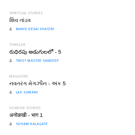
SPIRITUAL STORIES
શિવ તાંડવ
MANSI DESAI SHASTRI
THRILLER
రుధిరపు అడుగులలో - 5
TWIST MASTER SANDEEP
MAGAZINE
નવતરંગ મેગઝીન - અંક 5
LAX SOMANI
HORROR STORIES
अनोळखी - भाग 1
SOHAM KALAGATE