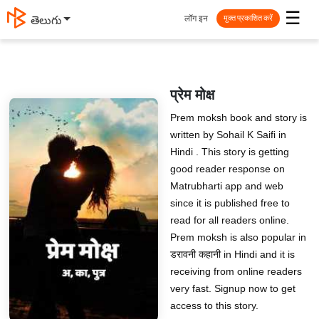
☰
लॉग इन
తెలుగు
मुक्त प्रकाशित करें
प्रेम मोक्ष
Prem moksh book and story is
written by Sohail K Saifi in
Hindi . This story is getting
good reader response on
Matrubharti app and web
since it is published free to
read for all readers online.
Prem moksh is also popular in
डरावनी कहानी in Hindi and it is
receiving from online readers
very fast. Signup now to get
access to this story.