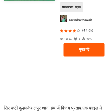
हिंदी उपन्यास - थ्रिलर
ravindra thawait
(44.6k)
135.9k
8
71.7k
मुफ्त पढ़ें
सिर कटी दुल्हनकेशलपुर थाना इंचार्ज विजय प्रताप,एक फाइल में