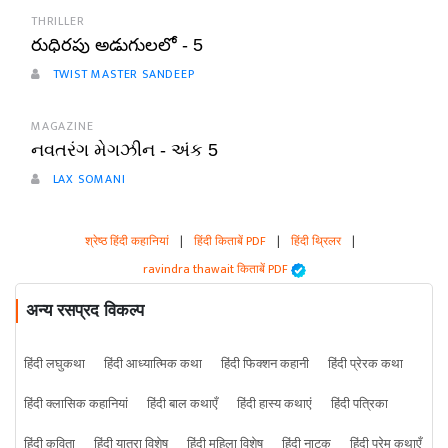
THRILLER
రుధిరపు అడుగులలో - 5
TWIST MASTER SANDEEP
MAGAZINE
નવતરંગ મેગઝીન - અંક 5
LAX SOMANI
श्रेष्ठ हिंदी कहानियां
|
हिंदी किताबें PDF
|
हिंदी थ्रिलर
|
ravindra thawait किताबें PDF
अन्य रसप्रद विकल्प
हिंदी लघुकथा
हिंदी आध्यात्मिक कथा
हिंदी फिक्शन कहानी
हिंदी प्रेरक कथा
हिंदी क्लासिक कहानियां
हिंदी बाल कथाएँ
हिंदी हास्य कथाएं
हिंदी पत्रिका
हिंदी कविता
हिंदी यात्रा विशेष
हिंदी महिला विशेष
हिंदी नाटक
हिंदी प्रेम कथाएँ