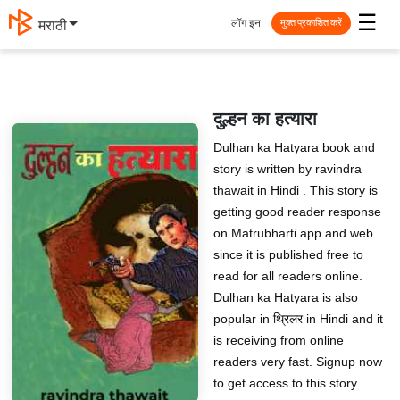
☰
लॉग इन
मराठी
मुक्त प्रकाशित करें
दुल्हन का हत्यारा
Dulhan ka Hatyara book and
story is written by ravindra
thawait in Hindi . This story is
getting good reader response
on Matrubharti app and web
since it is published free to
read for all readers online.
Dulhan ka Hatyara is also
popular in थ्रिलर in Hindi and it
is receiving from online
readers very fast. Signup now
to get access to this story.