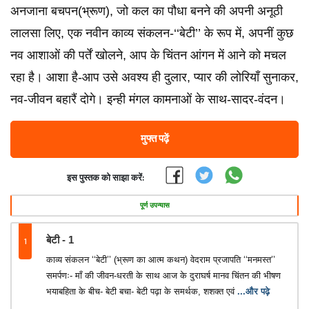
अनजाना बचपन(भ्रूण), जो कल का पौधा बनने की अपनी अनूठी
लालसा लिए, एक नवीन काव्य संकलन-‘‘बेटी’’ के रूप में, अपनीं कुछ
नव आशाओं की पर्तें खोलने, आप के चिंतन आंगन में आने को मचल
रहा है। आशा है-आप उसे अवश्य ही दुलार, प्यार की लोरियाँ सुनाकर,
नव-जीवन बहारैं दोगे। इन्ही मंगल कामनाओं के साथ-सादर-वंदन।
मुफ्त पढ़ें
इस पुस्तक को साझा करें:
पूर्ण उपन्यास
1
बेटी - 1
काव्य संकलन ‘‘बेटी’’ (भ्रूण का आत्म कथन) वेदराम प्रजापति ‘‘मनमस्त’’
समर्पणः- माँ की जीवन-धरती के साथ आज के दुराघर्ष मानव चिंतन की भीषण
भयाबहिता के बीच- बेटी बचा- बेटी पढ़ा के समर्थक, शशक्त एवं
...और पढ़े