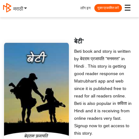
☰
लॉग इन
मराठी
मुक्त प्रकाशित करें
बेटी’
Beti book and story is written
by बेदराम प्रजापति "मनमस्त" in
Hindi . This story is getting
good reader response on
Matrubharti app and web
since it is published free to
read for all readers online.
Beti is also popular in कविता in
Hindi and it is receiving from
online readers very fast.
Signup now to get access to
this story.