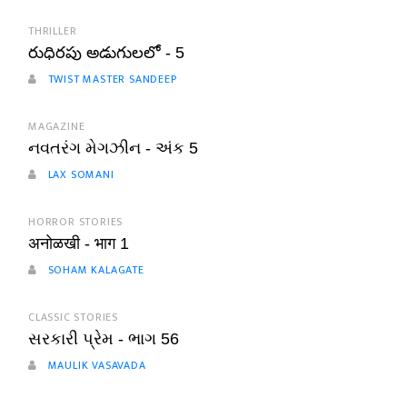
THRILLER
రుధిరపు అడుగులలో - 5
TWIST MASTER SANDEEP
MAGAZINE
નવતરંગ મેગઝીન - અંક 5
LAX SOMANI
HORROR STORIES
अनोळखी - भाग 1
SOHAM KALAGATE
CLASSIC STORIES
સરકારી પ્રેમ - ભાગ 56
MAULIK VASAVADA