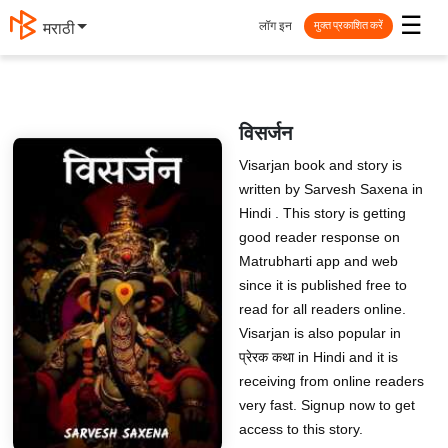
☰
लॉग इन
मराठी
मुक्त प्रकाशित करें
विसर्जन
Visarjan book and story is
written by Sarvesh Saxena in
Hindi . This story is getting
good reader response on
Matrubharti app and web
since it is published free to
read for all readers online.
Visarjan is also popular in
प्रेरक कथा in Hindi and it is
receiving from online readers
very fast. Signup now to get
access to this story.