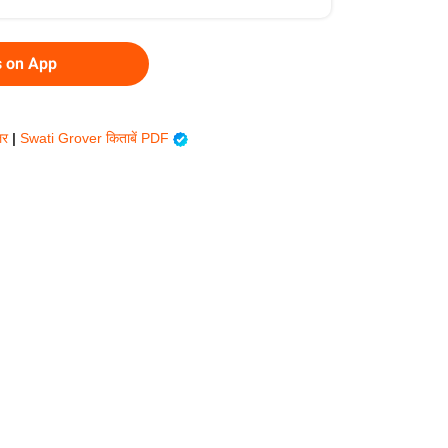
s on App
िलर
|
Swati Grover किताबें PDF