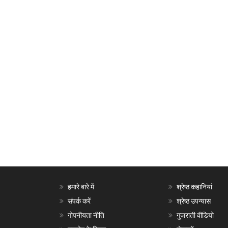
हमारे बारे में
श्रेष्ठ कहानियां
संपर्क करें
श्रेष्ठ उपन्यास
गोपनीयता नीति
गुजराती वीडियो