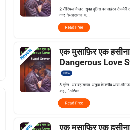
2 सीरियल किलर सुबह पुलिस का साईरन रोजमेरी सो
कार के आसपास घ...
Read Free
एक मुसाफ़िर एक हसीना
Novels
Dangerous Love St
New
3 ट्रेन अब वह शख्स अनुज के करीब आया और उसे मु
कहा, “अश्विन...
Read Free
एक मुसाफ़िर एक हसीना
Novels