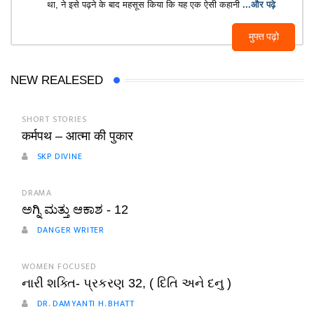
था, ने इसे पढ़ने के बाद महसूस किया कि यह एक ऐसी कहानी
...और पढ़े
मुफ्त पढ़ो
NEW REALESED
SHORT STORIES
कर्मपथ – आत्मा की पुकार
SKP DIVINE
DRAMA
ಅಗ್ನಿ ಮತ್ತು ಆಕಾಶ - 12
DANGER WRITER
WOMEN FOCUSED
નારી શક્તિ- પ્રકરણ 32, ( દિતિ અને દનુ )
DR. DAMYANTI H. BHATT