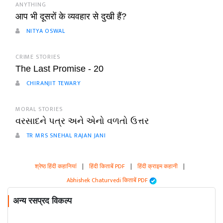
ANYTHING
आप भी दूसरों के व्यवहार से दुखी हैं?
NITYA OSWAL
CRIME STORIES
The Last Promise - 20
CHIRANJIT TEWARY
MORAL STORIES
વરસાદને પત્ર અને એનો વળતો ઉત્તર
TR MRS SNEHAL RAJAN JANI
श्रेष्ठ हिंदी कहानियां
|
हिंदी किताबें PDF
|
हिंदी क्राइम कहानी
|
Abhishek Chaturvedi किताबें PDF
अन्य रसप्रद विकल्प