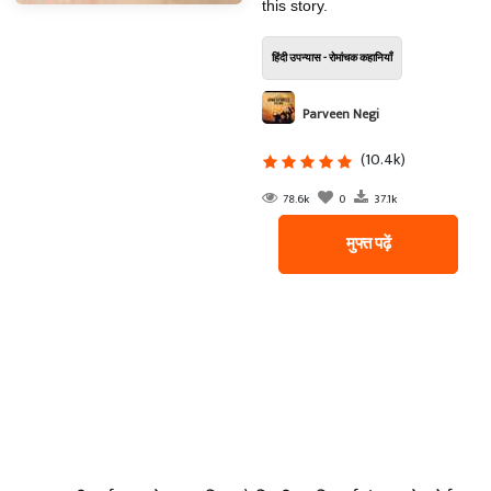
this story.
हिंदी उपन्यास - रोमांचक कहानियाँ
Parveen Negi
(10.4k)
78.6k
0
37.1k
मुफ्त पढ़ें