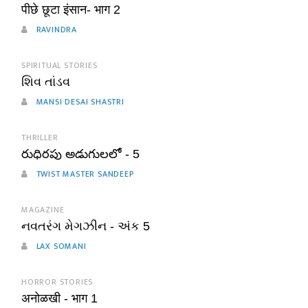
पीछे छूटा इंसान- भाग 2
RAVINDRA
SPIRITUAL STORIES
શિવ તાંડવ
MANSI DESAI SHASTRI
THRILLER
రుధిరపు అడుగులలో - 5
TWIST MASTER SANDEEP
MAGAZINE
નવતરંગ મેગઝીન - અંક 5
LAX SOMANI
HORROR STORIES
अनोळखी - भाग 1