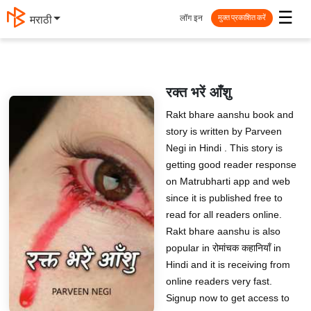
☰
लॉग इन
मराठी
मुक्त प्रकाशित करें
रक्त भरें आँशु
Rakt bhare aanshu book and
story is written by Parveen
Negi in Hindi . This story is
getting good reader response
on Matrubharti app and web
since it is published free to
read for all readers online.
Rakt bhare aanshu is also
popular in रोमांचक कहानियाँ in
Hindi and it is receiving from
online readers very fast.
Signup now to get access to