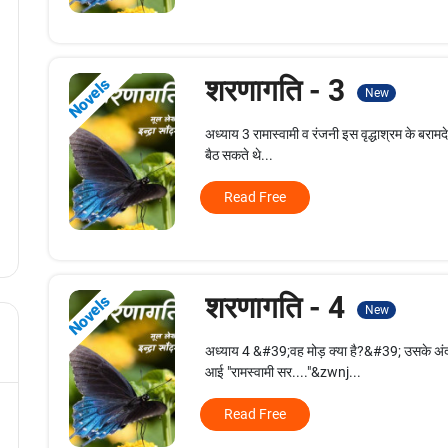
शरणागति - 3
Novels
New
अध्याय 3 रामास्वामी व रंजनी इस वृद्धाश्रम के बराम
बैठ सकते थे...
Read Free
शरणागति - 4
Novels
New
अध्याय 4 &#39;वह मोड़ क्या है?&#39; उसके अ
आई "रामस्वामी सर...."&zwnj...
Read Free