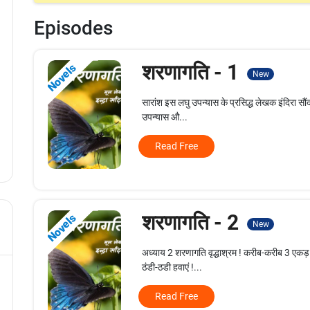
Episodes
शरणागति - 1
Novels
New
सारांश इस लघु उपन्यास के प्रसिद्ध लेखक इंदिरा सौं
उपन्यास औ...
Read Free
शरणागति - 2
Novels
New
अध्याय 2 शरणागति वृद्धाश्रम ! करीब-करीब 3 एकड़ 
ठंडी-ठडी हवाएं !...
Read Free