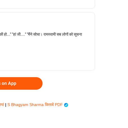
ी हो..." "हां जी...." "मैंने सोचा। रामस्वामी सब लोगों को सूचना
s on App
ियां
|
S Bhagyam Sharma किताबें PDF