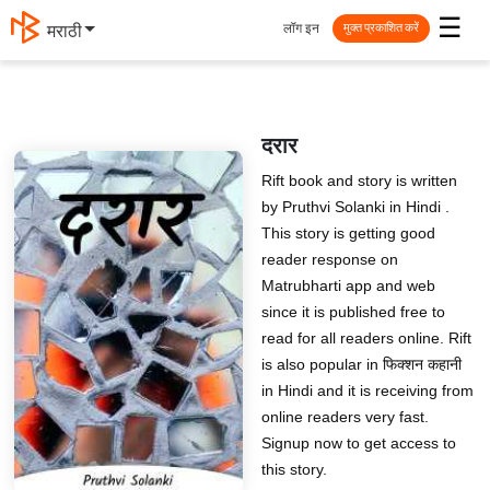
☰
लॉग इन
मराठी
मुक्त प्रकाशित करें
दरार
Rift book and story is written
by Pruthvi Solanki in Hindi .
This story is getting good
reader response on
Matrubharti app and web
since it is published free to
read for all readers online. Rift
is also popular in फिक्शन कहानी
in Hindi and it is receiving from
online readers very fast.
Signup now to get access to
this story.