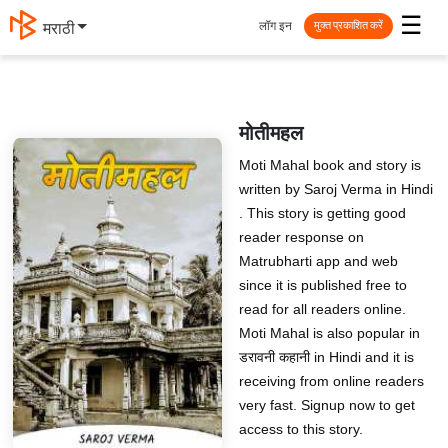
☰
लॉग इन
தமிழ்
मुक्त प्रकाशित करें
मोतीमहल
Moti Mahal book and story is
written by Saroj Verma in Hindi
. This story is getting good
reader response on
Matrubharti app and web
since it is published free to
read for all readers online.
Moti Mahal is also popular in
डरावनी कहानी in Hindi and it is
receiving from online readers
very fast. Signup now to get
access to this story.