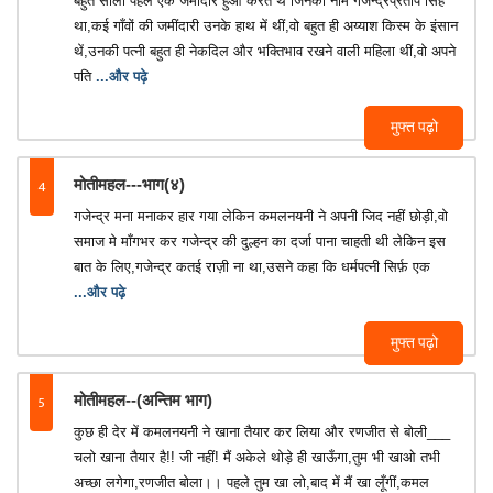
बहुत सालों पहले एक जमींदार हुआ करते थे जिनका नाम गजेन्द्रप्रताप सिंह
था,कई गाँवों की जमींदारी उनके हाथ में थीं,वो बहुत ही अय्याश किस्म के इंसान
थें,उनकी पत्नी बहुत ही नेकदिल और भक्तिभाव रखने वाली महिला थीं,वो अपने
पति
...और पढ़े
मुफ्त पढ़ो
4
मोतीमहल---भाग(४)
गजेन्द्र मना मनाकर हार गया लेकिन कमलनयनी ने अपनी जिद नहीं छोड़ी,वो
समाज मे माँगभर कर गजेन्द्र की दुल्हन का दर्जा पाना चाहती थी लेकिन इस
बात के लिए,गजेन्द्र कतई राज़ी ना था,उसने कहा कि धर्मपत्नी सिर्फ़ एक
...और पढ़े
मुफ्त पढ़ो
5
मोतीमहल--(अन्तिम भाग)
कुछ ही देर में कमलनयनी ने खाना तैयार कर लिया और रणजीत से बोली___
चलो खाना तैयार है!! जी नहीं! मैं अकेले थोड़े ही खाऊँगा,तुम भी खाओ तभी
अच्छा लगेगा,रणजीत बोला।। पहले तुम खा लो,बाद में मैं खा लूँगीं,कमल