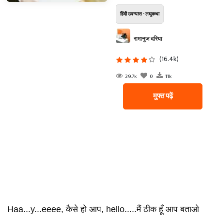
हिंदी उपन्यास - लघुकथा
रामानुज दरिया
(16.4k)
29.7k
0
11k
मुफ्त पढ़ें
Haa...y...eeee, कैसे हो आप, hello.....मैं ठीक हूँ आप बताओ