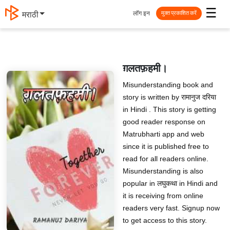
☰
लॉग इन
मराठी
मुक्त प्रकाशित करें
ग़लतफ़हमी।
Misunderstanding book and
story is written by रामानुज दरिया
in Hindi . This story is getting
good reader response on
Matrubharti app and web
since it is published free to
read for all readers online.
Misunderstanding is also
popular in लघुकथा in Hindi and
it is receiving from online
readers very fast. Signup now
to get access to this story.