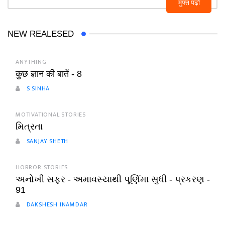
मुफ्त पढ़ो
NEW REALESED
ANYTHING
कुछ ज्ञान की बातें - 8
S SINHA
MOTIVATIONAL STORIES
મિત્રતા
SANJAY SHETH
HORROR STORIES
અનોખી સફર - અમાવસ્યાથી પૂર્ણિમા સુધી - પ્રકરણ -
91
DAKSHESH INAMDAR