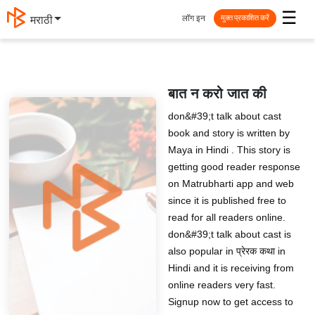
☰
लॉग इन
मराठी
मुक्त प्रकाशित करें
बात न करो जात की
don&#39;t talk about cast
book and story is written by
Maya in Hindi . This story is
getting good reader response
on Matrubharti app and web
since it is published free to
read for all readers online.
don&#39;t talk about cast is
also popular in प्रेरक कथा in
Hindi and it is receiving from
online readers very fast.
Signup now to get access to