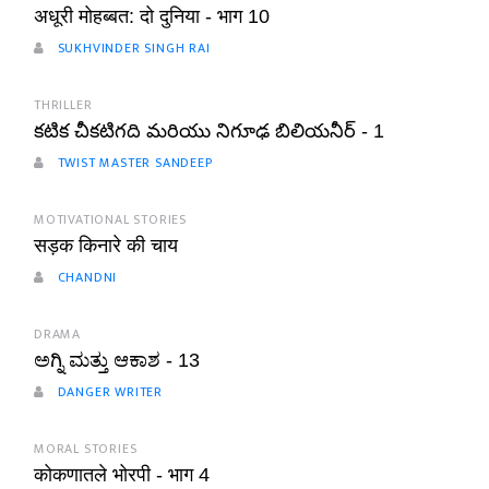
अधूरी मोहब्बत: दो दुनिया - भाग 10
SUKHVINDER SINGH RAI
THRILLER
కటిక చీకటిగది మరియు నిగూఢ బిలియనీర్ - 1
TWIST MASTER SANDEEP
MOTIVATIONAL STORIES
सड़क किनारे की चाय
CHANDNI
DRAMA
ಅಗ್ನಿ ಮತ್ತು ಆಕಾಶ - 13
DANGER WRITER
MORAL STORIES
कोकणातले भोरपी - भाग 4