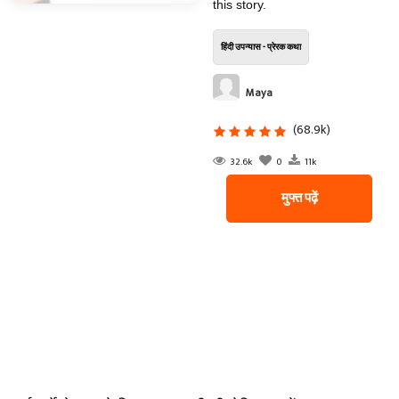
this story.
हिंदी उपन्यास - प्रेरक कथा
Maya
(68.9k)
32.6k
0
11k
मुफ्त पढ़ें