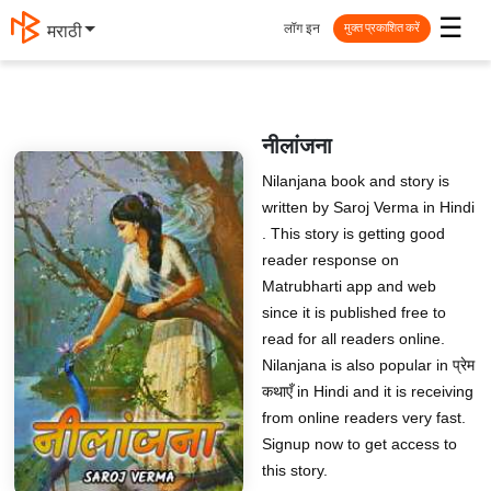
☰
लॉग इन
मराठी
मुक्त प्रकाशित करें
नीलांजना
Nilanjana book and story is
written by Saroj Verma in Hindi
. This story is getting good
reader response on
Matrubharti app and web
since it is published free to
read for all readers online.
Nilanjana is also popular in प्रेम
कथाएँ in Hindi and it is receiving
from online readers very fast.
Signup now to get access to
this story.