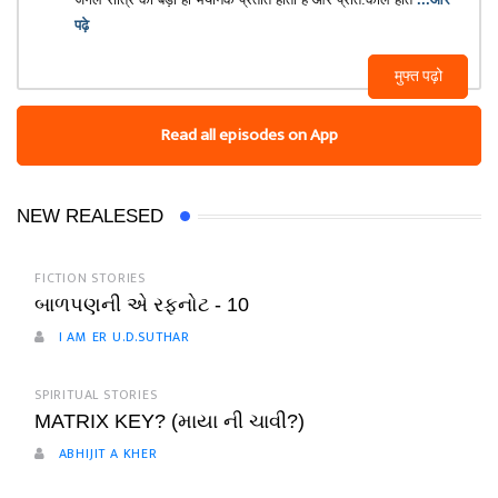
पढ़े
मुफ्त पढ़ो
Read all episodes on App
NEW REALESED
FICTION STORIES
બાળપણની એ રફનોટ - 10
I AM ER U.D.SUTHAR
SPIRITUAL STORIES
MATRIX KEY? (માયા ની ચાવી?)
ABHIJIT A KHER