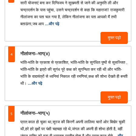
सारी योजनाएं बना कर दिग्विजय ने सुखमती से जाने की अनुमति ली और
चन्द्रदर्शन के पास पहुंचा, उसने चन्द्रदर्शन से कहा कि महाराज!! राजकुमारी
नीलांजना का पता चल गया है, लेकिन नीलांजना का पता आपको मैं तभी
बताऊंगा,जब आप
...और पढ़े
मुफ्त पढ़ो
4
नीलांजना--भाग(४)
भांति-भांति के प्रकाश से प्रकाशित, भांति-भांति के सुगंधित पुष्पों से सुसज्जित ,
भांति-भांति के इत्रो की सुगंध पूरे कक्ष को सुगन्धित कर रही थी और भांति-
भांति के वाद्ययंत्रों से ध्वनियां निकाल रही रमणियां,कक्ष की शोभा देखते ही बनती
थी।
...और पढ़े
मुफ्त पढ़ो
5
नीलांजना--भाग(५)
प्रात:काल हो चुका था,सूरज की किरणें अपनी लालिमा चारों ओर बिखेर चुकी
थी,हरे हरे वृक्षों पर पंक्षी चहचहा रहे थे,जंगल की अपनी ही शोभा होती है, वहीं
जंगल रात्रि को बड़ा ही भयानक प्रतीत होता है और प्रात:काल होते
...और