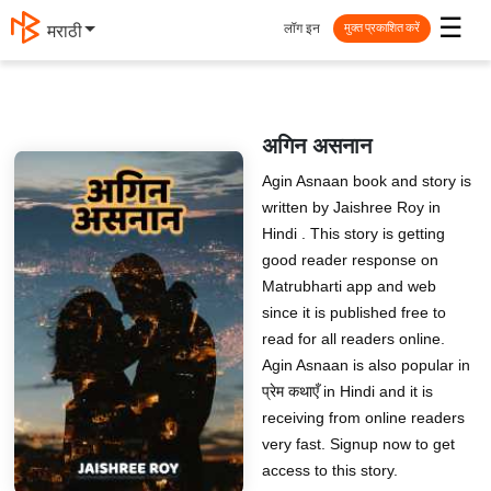
☰
लॉग इन
मराठी
मुक्त प्रकाशित करें
अगिन असनान
Agin Asnaan book and story is
written by Jaishree Roy in
Hindi . This story is getting
good reader response on
Matrubharti app and web
since it is published free to
read for all readers online.
Agin Asnaan is also popular in
प्रेम कथाएँ in Hindi and it is
receiving from online readers
very fast. Signup now to get
access to this story.