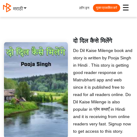
☰
लॉग इन
मराठी
मुक्त प्रकाशित करें
दो दिल कैसे मिलेंगे
Do Dil Kaise Milenge book and
story is written by Pooja Singh
in Hindi . This story is getting
good reader response on
Matrubharti app and web
since it is published free to
read for all readers online. Do
Dil Kaise Milenge is also
popular in प्रेम कथाएँ in Hindi
and it is receiving from online
readers very fast. Signup now
to get access to this story.