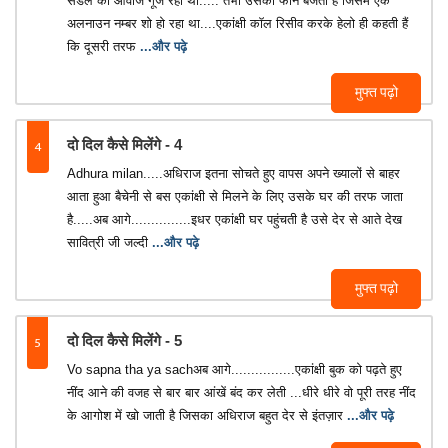
सेंडेल की आवाज गूंज रही थी..... तभी उसका फोन बजता है जिसमें एक
अलनाउन नम्बर शो हो रहा था....एकांक्षी काॅल रिसीव करके हेलो ही कहती हैं
कि दूसरी तरफ
...और पढ़े
मुफ्त पढ़ो
4
दो दिल कैसे मिलेंगे - 4
Adhura milan.....अधिराज इतना सोचते हुए वापस अपने ख्यालों से बाहर
आता हुआ बैचेनी से बस एकांक्षी से मिलने के लिए उसके घर की तरफ जाता
है.....अब आगे...............इधर एकांक्षी घर पहुंचती है उसे देर से आते देख
सावित्री जी जल्दी
...और पढ़े
मुफ्त पढ़ो
5
दो दिल कैसे मिलेंगे - 5
Vo sapna tha ya sachअब आगे................एकांक्षी बुक को पढ़ते हुए
नींद आने की वजह से बार बार आंखें बंद कर लेती ...धीरे धीरे वो पूरी तरह नींद
के आगोश में खो जाती है जिसका अधिराज बहुत देर से इंतज़ार
...और पढ़े