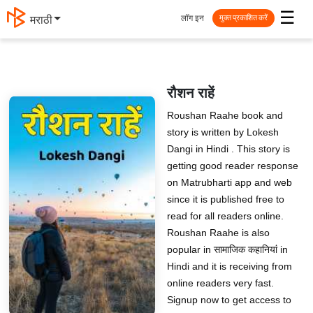
☰
लॉग इन
मराठी
मुक्त प्रकाशित करें
रौशन राहें
Roushan Raahe book and
story is written by Lokesh
Dangi in Hindi . This story is
getting good reader response
on Matrubharti app and web
since it is published free to
read for all readers online.
Roushan Raahe is also
popular in सामाजिक कहानियां in
Hindi and it is receiving from
online readers very fast.
Signup now to get access to