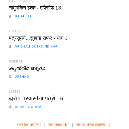
LOVE STORIES
नामुमकिन इश्क - एपिसोड 13
KAJAL JHA
LETTER
पत्रसुमने...सुहाना सफर - भाग ८
VRISHALI GOTKHINDIKAR
SCIENCE
കൃത്രിമ ബുദ്ധി
ARSHAQ
LETTER
યુરોપ પ્રવાસીના પત્રો - 6
RUSHIL DODIYA
श्रेष्ठ हिंदी कहानियां
|
हिंदी किताबें PDF
|
हिंदी सामाजिक कहानियां
|