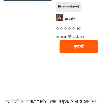
हिंदी उपन्यास - प्रेम कथाएँ
SR Daily
(0)
26.6k
0
11.8k
मुफ्त पढ़ें
‘कल जल्दी आ जाना.’’ ‘‘क्यों?’’ हयात ने पूछा. ‘‘कल से रेहान सर