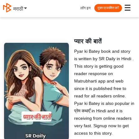
☰
लॉग इन
मराठी
मुक्त प्रकाशित करें
प्यार की बातें
Pyar ki Batey book and story
is written by SR Daily in Hindi .
This story is getting good
reader response on
Matrubharti app and web
since it is published free to
read for all readers online.
Pyar ki Batey is also popular in
प्रेम कथाएँ in Hindi and it is
receiving from online readers
very fast. Signup now to get
access to this story.