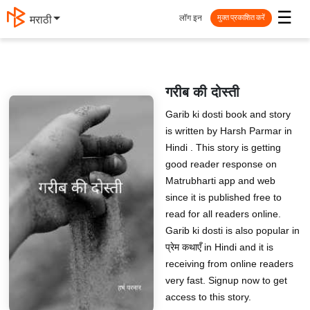
☰
लॉग इन
मराठी
मुक्त प्रकाशित करें
गरीब की दोस्ती
Garib ki dosti book and story
is written by Harsh Parmar in
Hindi . This story is getting
good reader response on
Matrubharti app and web
since it is published free to
read for all readers online.
Garib ki dosti is also popular in
प्रेम कथाएँ in Hindi and it is
receiving from online readers
very fast. Signup now to get
access to this story.