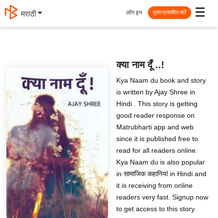
☰
लॉग इन
मराठी
मुक्त प्रकाशित करें
क्या नाम दूँ ..!
Kya Naam du book and story
is written by Ajay Shree in
Hindi . This story is getting
good reader response on
Matrubharti app and web
since it is published free to
read for all readers online.
Kya Naam du is also popular
in सामाजिक कहानियां in Hindi and
it is receiving from online
readers very fast. Signup now
to get access to this story.