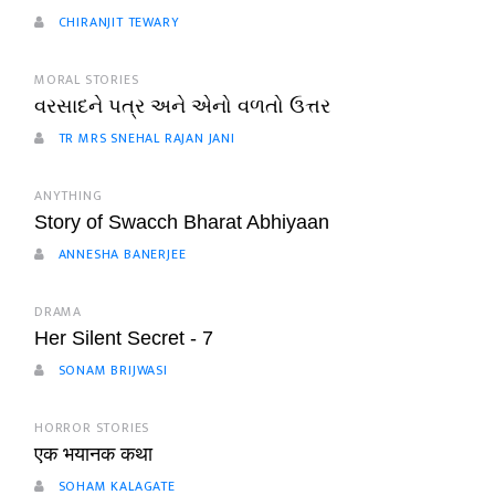
CHIRANJIT TEWARY
MORAL STORIES
વરસાદને પત્ર અને એનો વળતો ઉત્તર
TR MRS SNEHAL RAJAN JANI
ANYTHING
Story of Swacch Bharat Abhiyaan
ANNESHA BANERJEE
DRAMA
Her Silent Secret - 7
SONAM BRIJWASI
HORROR STORIES
एक भयानक कथा
SOHAM KALAGATE