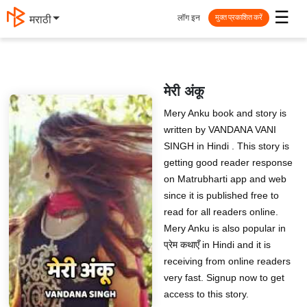
☰
लॉग इन
मराठी
मुक्त प्रकाशित करें
मेरी अंकू
Mery Anku book and story is
written by VANDANA VANI
SINGH in Hindi . This story is
getting good reader response
on Matrubharti app and web
since it is published free to
read for all readers online.
Mery Anku is also popular in
प्रेम कथाएँ in Hindi and it is
receiving from online readers
very fast. Signup now to get
access to this story.