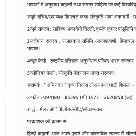
भाषाओं मेें अनुवाद। कहानी तथा समग्र साहित्य पर कई विश्वविद
1ण्पूर्व सचिव/उपाध्यक्ष हिमाचल कला संस्कृति भाषा अकादमी ;
2ण्पूर्व सदस्य : साहित्य अकादेमी दिल्ली, दुष्यंत कुमार पांडुलिप
3ण्वर्तमान सदस्य : सलाहकार समिति आकाशवाणी; हिमाचल राज
भोपाल।
4ण्पूर्व फैलो : राष्ट्रीय इतिहास अनुसंधान परिषद्‌ भारत सरकार
5ण्सीनियर फैलो : संस्कृति मंत्रालय भारत सरकार।
1ण्संपर्क : ‘‘अभिनंदन‘‘ कृष्ण निवास लोअर पंथा घाटी शिमला
2ण्फोन : 094180—85595 (मो) 0177—2620858 (आ)
3ण्ई—मेल : अेंीपेीजीेंनकंतेींद/लींववण्बवउ
प्रकाशक की कलम से
हिन्दी कहानी आज अपने पुराने और वास्तविक स्वरूप में लौटती