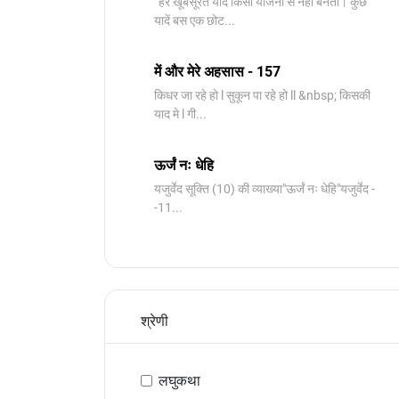
“हर खूबसूरत याद किसी योजना से नहीं बनती। कुछ
यादें बस एक छोट...
में और मेरे अहसास - 157
किधर जा रहे हो l सुकून पा रहे हो ll &nbsp; किसकी
याद मे l गी...
ऊर्जं नः धेहि
यजुर्वेद सूक्ति (10) की व्याख्या"ऊर्जं नः धेहि"यजुर्वेद -
-11...
श्रेणी
लघुकथा