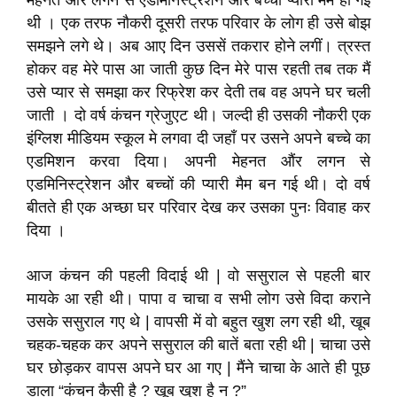
मेहनत औंर लगन से एडमिनिस्ट्रेशन और बच्चों प्यारी मैम हो गई
थी । एक तरफ नौकरी दूसरी तरफ परिवार के लोग ही उसे बोझ
समझने लगे थे। अब आए दिन उससें तकरार होने लगीं। त्रस्त
होकर वह मेरे पास आ जाती कुछ दिन मेरे पास रहती तब तक मैं
उसे प्यार से समझा कर रिफ्रेश कर देती तब वह अपने घर चली
जाती । दो वर्ष कंचन ग्रेजुएट थी। जल्दी ही उसकी नौकरी एक
इंग्लिश मीडियम स्कूल मे लगवा दी जहाँ पर उसने अपने बच्चे का
एडमिशन करवा दिया। अपनी मेहनत औंर लगन से
एडमिनिस्ट्रेशन और बच्चों की प्यारी मैम बन गई थी। दो वर्ष
बीतते ही एक अच्छा घर परिवार देख कर उसका पुनः विवाह कर
दिया ।
आज कंचन की पहली विदाई थी | वो ससुराल से पहली बार
मायके आ रही थी। पापा व चाचा व सभी लोग उसे विदा कराने
उसके ससुराल गए थे | वापसी में वो बहुत खुश लग रही थी, खूब
चहक-चहक कर अपने ससुराल की बातें बता रही थी | चाचा उसे
घर छोड़कर वापस अपने घर आ गए | मैंने चाचा के आते ही पूछ
डाला “कंचन कैसी है ? खूब खुश है न ?”