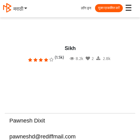
☰
लॉग इन
मराठी
मुक्त प्रकाशित करें
Sikh
(1.5k)
8.2k
2
2.8k
Pawnesh Dixit
pawneshd@rediffmail.com