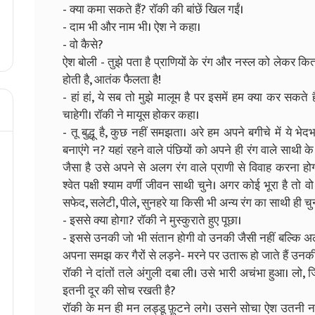
- क्या कमा सकते हैं? रॉकी की बांछें खिल गईं।
- दाम भी और नाम भी। ऐश ने कहा।
- वो कैसे?
ऐश बोली - तुझे पता है प्राणियों के रंग और नस्ल को लेकर कितने 
होती है, आतंक फैलता है!
- हां हां, ये सब तो मुझे मालूम है पर इसमें हम क्या कर सकते 
चाहेगी। रॉकी ने मायूस होकर कहा।
- तू बुद्धू है, कुछ नहीं समझता। अरे हम अपने बगीचे में ये भ
बनाएंगे न? यहां रहने वाले पंछियों को अपने ही रंग वाले साथी 
जैसा है उसे अपने से अलग रंग वाले प्राणी से विवाह करना होग
श्वेत पक्षी श्याम वर्णी जीवन साथी चुने। अगर कोई भूरा है तो 
सफेद, सलेटी, पीले, सुनहरे या किसी भी अन्य रंग का साथी ही चु
- इससे क्या होगा? रॉकी ने मुस्कुराते हुए पूछा।
- इससे उनकी जो भी संतान होगी वो उनकी जैसी नहीं बल्कि अ
अपना समझ कर गैरों से लड़ने- मरने पर उतारू हो जाते हैं उनकी 
रॉकी ने दांतों तले अंगुली दबा ली। उसे भारी अचंभा हुआ। लो
इतनी दूर की सोच रखती है?
रॉकी के मन ही मन लड्डू फ़ूटने लगे। उसने सोचा ऐश उतनी 