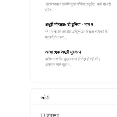
प्रस्तावना व समर्पणमुख्य शीर्षक: स्टूडेंट : करो या मरो
(मिड...
अधूरी मोहब्बत: दो दुनिया - भाग 9
**भाग नौ: शिकवे और आँसू**उस विशाल गलियारे में,
पल्लवी के कमर...
अन्या :एक अधूरी मुस्कान
बारिश उस दिन कुछ ज़्यादा ही तेज़ हो रही थी।
आसमान जैसे खुद भ...
श्रेणी
लघुकथा