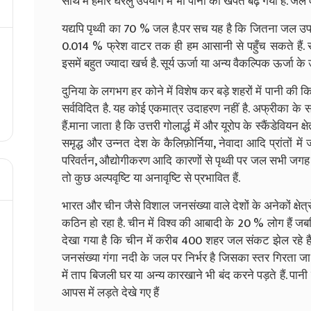
साथ में हमारे घरेलु उपयोग में भी पानी की खपत बढ़ गयी है
.
जल ए
यद्यपि पृथ्वी का 70
% जल है
.
पर सच यह है कि
जितना जल उपल
0
.
014
%
फ्रेश वाटर तक ही हम आसानी से पहुँच सकते हैं
.
स
इसमें बहुत ज्यादा खर्च है
.
सूर्य ऊर्जा या अन्य वैकल्पिक ऊर्जा के
दुनिया के लगभग
हर कोने में विशेष कर बड़े शहरों में पानी की क
सर्वविदित है
.
यह कोई एकमात्र उदाहरण नहीं है
.
अफ्रीका के सह
हैं.माना जाता है कि
उत्तरी गोलार्द्ध में और यूरोप के स्कैंडेवियन 
समृद्ध और उन्नत देश के कैलिफ़ोर्निया
,
नेवादा आदि प्रांतों मे
परिवर्तन
,
औद्योगीकरण आदि कारणों से पृथ्वी पर जल सभी जगह सम
तो कुछ अल्पवृष्टि या अनावृष्टि से प्रभावित हैं
.
भारत और चीन जैसे विशाल जनसंख्या वाले देशों के अनेकों क्षेत्र
कठिन हो रहा है
.
चीन में विश्व की आबादी के 20
% लोग हैं जब
देखा गया है कि चीन में करीब 400
शहर जल संकट झेल रहे है
जनसंख्या गंगा नदी के जल पर निर्भर है जिसका स्तर गिरता जा 
में ताप बिजली घर या अन्य कारखाने भी बंद करने पड़ते हैं
.
पानी क
आपस में लड़ते देखे गए हैं