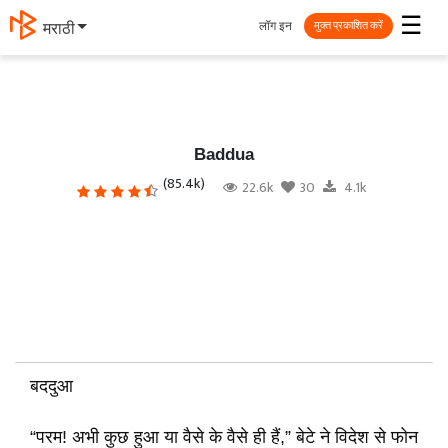
☰
लॉग इन
मराठी
मुक्त प्रकाशित करें
Baddua
(85.4k)
22.6k
30
4.1k
बददुआ
“परम! अभी कुछ हुआ या वैसे के वैसे ही हैं,” बेटे ने विदेश से फोन