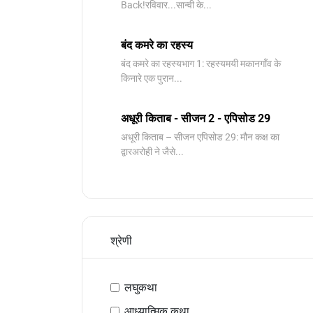
Back!रविवार...सान्वी के...
बंद कमरे का रहस्य
बंद कमरे का रहस्यभाग 1: रहस्यमयी मकानगाँव के
किनारे एक पुरान...
अधूरी किताब - सीजन 2 - एपिसोड 29
अधूरी किताब – सीजन एपिसोड 29: मौन कक्ष का
द्वारअरोही ने जैसे...
श्रेणी
लघुकथा
आध्यात्मिक कथा