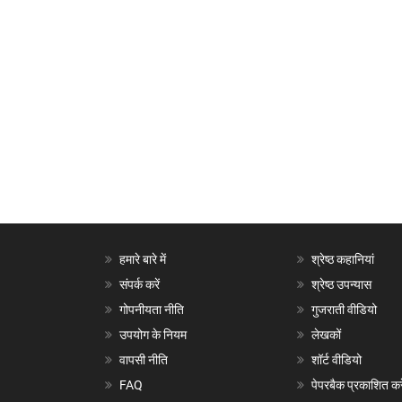
हमारे बारे में
श्रेष्ठ कहानियां
संपर्क करें
श्रेष्ठ उपन्यास
गोपनीयता नीति
गुजराती वीडियो
उपयोग के नियम
लेखकों
वापसी नीति
शॉर्ट वीडियो
FAQ
पेपरबैक प्रकाशित करे