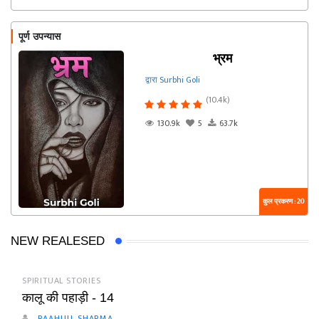
पूर्ण उपन्यास
भ्रम
द्वारा Surbhi Goli
(10.4k)
130.9k
5
63.7k
कुल प्रकरण : 20
NEW REALESED
SPIRITUAL STORIES
कालू की पहाड़ी - 14
RAAHULL SHARMA