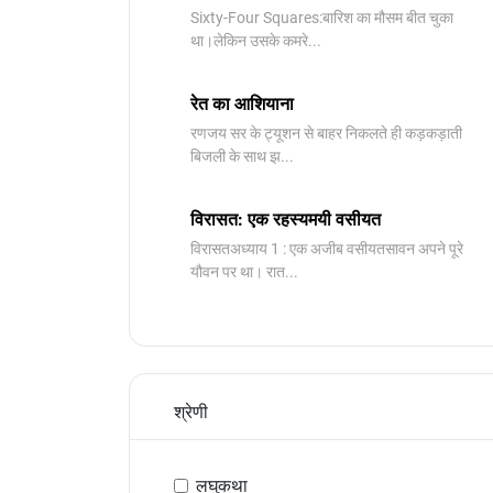
Sixty-Four Squares:बारिश का मौसम बीत चुका
था।लेकिन उसके कमरे...
रेत का आशियाना
रणजय सर के ट्यूशन से बाहर निकलते ही कड़कड़ाती
बिजली के साथ झ...
विरासत: एक रहस्यमयी वसीयत
विरासतअध्याय 1 : एक अजीब वसीयतसावन अपने पूरे
यौवन पर था। रात...
श्रेणी
लघुकथा