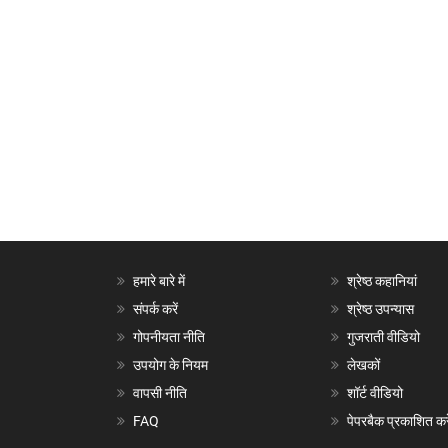
हमारे बारे में
श्रेष्ठ कहानियां
संपर्क करें
श्रेष्ठ उपन्यास
गोपनीयता नीति
गुजराती वीडियो
उपयोग के नियम
लेखकों
वापसी नीति
शॉर्ट वीडियो
FAQ
पेपरबैक प्रकाशित करे