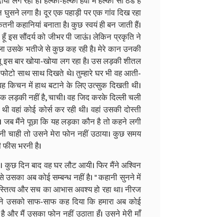
यी लग रही है। हल्की-हल्की हवा में हल्की सी ठंड है
न घुसने लगा है। दूर एक पहाड़ी पर एक गांव दिख रहा
कितनी कहानियां बनाता है। कुछ स्वयं ही बन जाती हैं।
हूँ इस सौंदर्य को जीभर पी जाऊं। लेकिन प्रकृति ने
हिला उसके भतीजे से कुछ कह रही है। मेरे कान उनकी
 तू इस बार खोया-खोया लग रहा है। उस लड़की शीतल
े फोटो साथ साथ दिखते थे। तुम्हारे घर भी वह आती-
 वह किचन में हाथ बटाने के लिए उत्सुक दिखती थी।
ठीक लड़की नहीं है, चाची। वह जिद करके दिल्ली चली
ी वहां कोई कोर्स कर रही थी। वहां उसकी दोस्ती
। जब मैंने पूछा कि यह लड़का कौन है तो कहने लगी
करनी चाही तो उसने मेरा फोन नहीं उठाया। कुछ समय
फीस भरनी है।
िया। कुछ दिन बाद वह घर लौट आयी। फिर मैंने अश्विन
े उसका अब कोई सम्बन्ध नहीं है। " कहानी सुनने में
स्तित्व और सच का आभास अवश्य हो रहा था। नीरज
ैंने उसको साफ-साफ कह दिया कि हमारा अब कोई
है और मैं उसका फोन नहीं उठाता हूँ। उसने मेरी माँ