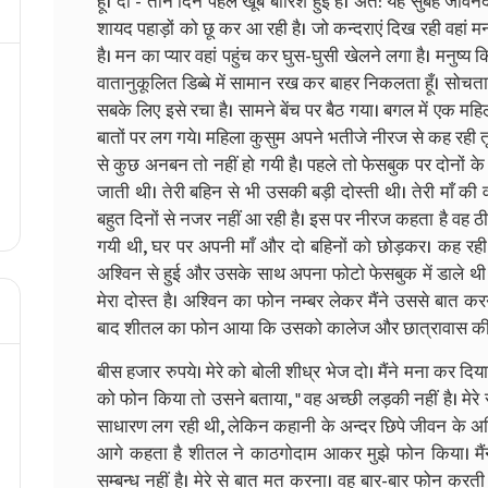
हूँ। दो - तीन दिन पहले खूब बारिश हुई है। अत: यह सुबह जीवनदा
शायद पहाड़ों को छू कर आ रही है। जो कन्दराएं दिख रही वहां म
है। मन का प्यार वहां पहुंच कर घुस-घुसी खेलने लगा है। मनुष्य 
वातानुकूलित डिब्बे में सामान रख कर बाहर निकलता हूँ। सोचता 
सबके लिए इसे रचा है। सामने बेंच पर बैठ गया। बगल में एक म
बातों पर लग गये। महिला कुसुम अपने भतीजे नीरज से कह रही
से कुछ अनबन तो नहीं हो गयी है। पहले तो फेसबुक पर दोनों क
जाती थी। तेरी बहिन से भी उसकी बड़ी दोस्ती थी। तेरी माँ की
बहुत दिनों से नजर नहीं आ रही है। इस पर नीरज कहता है वह 
गयी थी, घर पर अपनी माँ और दो बहिनों को छोड़कर। कह रही थ
अश्विन से हुई और उसके साथ अपना फोटो फेसबुक में डाले थी
मेरा दोस्त है। अश्विन का फोन नम्बर लेकर मैंने उससे बात 
बाद शीतल का फोन आया कि उसको कालेज और छात्रावास की 
बीस हजार रुपये। मेरे को बोली शीध्र भेज दो। मैंने मना कर द
को फोन किया तो उसने बताया, " वह अच्छी लड़की नहीं है। मेरे स
साधारण लग रही थी, लेकिन कहानी के अन्दर छिपे जीवन के अ
आगे कहता है शीतल ने काठगोदाम आकर मुझे फोन किया। म
सम्बन्ध नहीं है। मेरे से बात मत करना। वह बार-बार फोन करती 