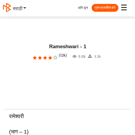
☰
लॉग इन
தமிழ்
मुक्त प्रकाशित करें
Rameshwari - 1
(12k)
9.8k
3.3k
रामेश्वरी
(भाग – 1)