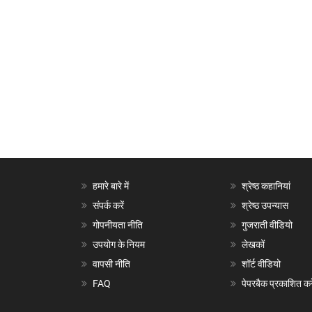
हमारे बारे में
श्रेष्ठ कहानियां
संपर्क करें
श्रेष्ठ उपन्यास
गोपनीयता नीति
गुजराती वीडियो
उपयोग के नियम
लेखकों
वापसी नीति
शॉर्ट वीडियो
FAQ
पेपरबैक प्रकाशित करे