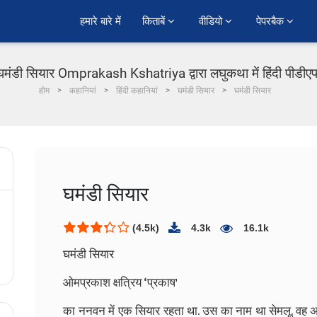
हमारे बारे में
किताबें 
वीडियो 
पेपरबैक 
घमंडी सियार Omprakash Kshatriya द्वारा लघुकथा में हिंदी पीडीए
होम
कहानियां
हिंदी कहानियां
घमंडी सियार
घमंडी सियार
घमंडी सियार
(4.5k)
4.3k
16.1k
घमंडी सियार
ओमप्रकाश क्षत्रिय ‘प्रकाष'
का ननवन में एक सियार रहता था. उस का नाम था सेमलू. वह अप