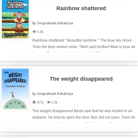
Rainbow shattered
by Omprakash Kshatriya
5.9k
Rainbow shattered '' Beautiful rainbow. '' The blue sky shout
Then the blue smiled smile, "Well said brother! Blue is blue all
the way. That's why it looks beautiful. " The sky also boasted at
its height. "You are right. If there is no blue
The weight disappeared
by Omprakash Kshatriya
(1/5)
5.2k
The weight disappeared Becto saw that he was locked in an
airplane. He tried to open the door. But, did not open. Then he
shouted loudly, "Is there anyone?" Where am i Someone can
tell. " Then the voice came from inside the airplane, "Bacto!
Not panic You