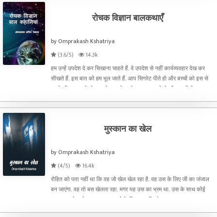
रोचक विज्ञान बालकथाएँ
by Omprakash Kshatriya
(3.6/5)
14.3k
हम उन्हें उपदेश दे कर सिखाना चाहते हैं. वे उपदेश से नहीं कार्यव्यवहार देख कर
सीखते हैं. इस बात को हम भूल जाते हैं. आप सिगरेट पीते हो और बच्चों को इस से
बचने की सलाह दो तो वह कोरा उपदेश रहेगा. खुद झूठ बोलो और बच्चों से सच
बोलने की अपेक्षा करों, यह उन के स
मुस्कान का खेल
by Omprakash Kshatriya
(4/5)
16.4k
रोहित को पता नहीं था कि वह जो खेल खेल रहा है. वह उस के लिए जी का जंजाल
बन जाएंगा. वह तो बस खेलता रहा. मगर यह उस का भ्रम था. उस के साथ कोई
दूसरा यह खेल खेल रहा था यह पढ़ने के लिए कहानी पढ़े.