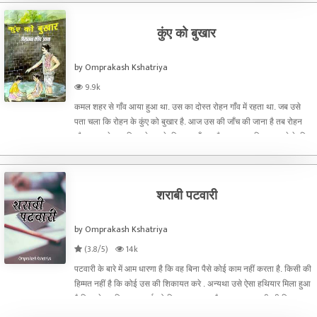
कुंए को बुखार
by Omprakash Kshatriya
9.9k
कमल शहर से गाँव आया हुआ था. उस का दोस्त रोहन गाँव में रहता था. जब उसे
पता चला कि रोहन के कुंए को बुखार है. आज उस की जाँच की जाना है तब रोहन
और कमल ने क्या किया वे इस के लिया कहाँ गए और क्या-क्या किया जानने के लिए
कहानी पढ़े.
शराबी पटवारी
by Omprakash Kshatriya
(3.8/5)
14k
पटवारी के बारे में आम धारणा है कि वह बिना पैसे कोई काम नहीं करता है. किसी की
हिम्मत नहीं है कि कोई उस की शिकायत करे . अन्यथा उसे ऐसा हथियार मिला हुआ
है जिस से वह शिकायतकर्ता को चित कर सकता है. तब राजू पटवारी की शिकायत
करने वाले के साथ क्या गुज़रा या आप इ