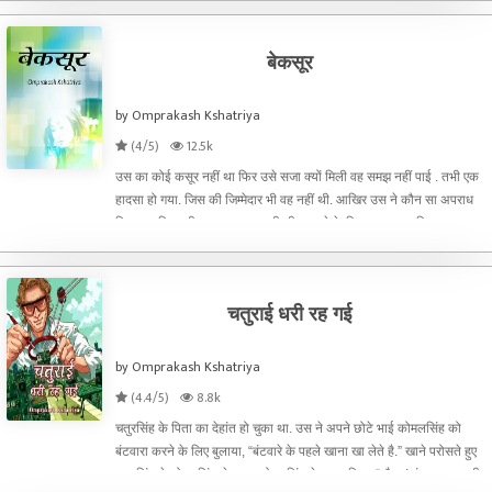
बेकसूर
by Omprakash Kshatriya
(4/5)
12.5k
उस का कोई कसूर नहीं था फिर उसे सजा क्यों मिली वह समझ नहीं पाई . तभी एक
हादसा हो गया. जिस की जिम्मेदार भी वह नहीं थी. आखिर उस ने कौन सा अपराध
किया था जिस की सजा वह भुगत रही थी. जानने के लिए यह कथा पढिए,
चतुराई धरी रह गई
by Omprakash Kshatriya
(4.4/5)
8.8k
चतुरसिंह के पिता का देहांत हो चुका था. उस ने अपने छोटे भाई कोमलसिंह को
बंटवारा करने के लिए बुलाया, “बंटवारे के पहले खाना खा लेते है.” खाने परोसते हुए
चतुरसिंह ने कोमलसिंह से कहा. कोमलसिंह ने जवाब दिया, “ भैया ! बंटवारा आप ही