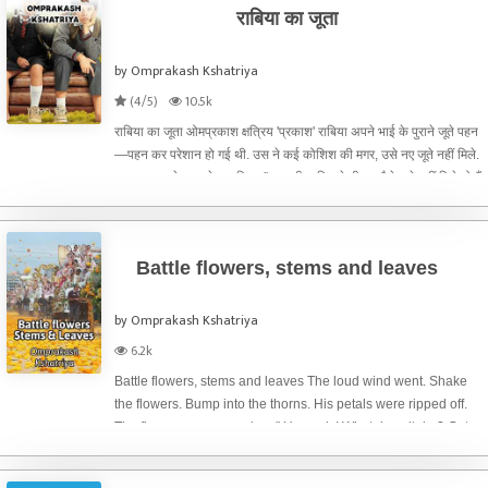
राबिया का जूता
by Omprakash Kshatriya
(4/5)
10.5k
राबिया का जूता ओमप्रकाश क्षत्रिय 'प्रकाश' राबिया अपने भाई के पुराने जूते पहन
—पहन कर परेशान हो गई थी. उस ने कई कोशिश की मगर, उसे नए जूते नहीं मिले.
इस बार उस ने पापा से कह दिया, '' पापाजी, यदि मुझे नीलम जैसे जूते नहीं मिले तो मैं
स्कूल नहीं जाऊंगी.'' पाप
Battle flowers, stems and leaves
by Omprakash Kshatriya
6.2k
Battle flowers, stems and leaves The loud wind went. Shake
the flowers. Bump into the thorns. His petals were ripped off.
The flower was screaming, '' Hey ugly! What does it do ? Get
away. " Pick up the fork He looked at the flower and asked,
"What ha