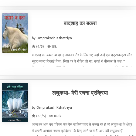
बताया है.
बादशाह का बकरा
by Omprakash Kshatriya
(4/5)
18k
बादषाह का बकरा बा दषाह अकबर सैर के लिए गए. वहां उन्हें एक हट्‌टाकट्‌टा और
सुंदर बकरा दिखाई दिया. जिस पर वे मोहित हो गए. उन्हों ने बीरबल से कहा,‘‘
कितना सुंदर बकरा है?'' बीरबल कब चुकने वाला था. तत्काल जवाब दिया,‘‘ जी हां,
जहांपनाह! यह संसार का सब स
लघुकथा- मेरी रचना प्रक्रिया
by Omprakash Kshatriya
(2.5/5)
10.3k
आज हम आप का परिचय एक ऐसे साहित्यकार से करवा रहे है जो लघुकथा के क्षेत्र
में अपनी अनोखी रचना प्रक्रिया के लिए जाने जाते हैं. आप की लघुकथाएँ