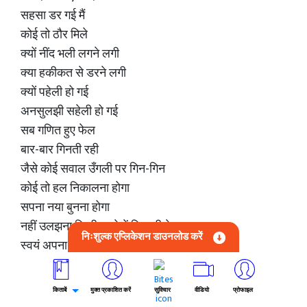
सहसा डर गई मैं
कोई तो ठौर मिले
क्यों नींद भली लगने लगी
क्या हकीकत से डरने लगी
क्यों पहेली हो गई
अनसुलझी सहेली हो गई
सब गणित हुए फेल
बार-बार गिनती रही
जैसे कोई सवाल उँगली पर गिन-गिन
कोई तो हल निकालना होगा
सपना नया बुनना होगा
नहीं उलझना किसी फन्दे में जिन्दगी के
निःशुल्क एप्लिकेशन डाउनलोड करें
स्वयं अपना रास्ता चुनना होगा
पथरीली राहें, कठिन डगर हैं
संकल्प मेरा भी मजबूत मगर है
किताबें
मुक्त प्रकाशित करें
सुविचार
वीडियो
प्रोफाइल
जागी सहसा नींद से